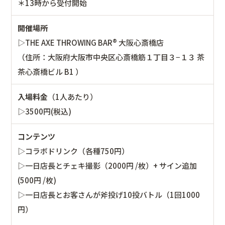
＊13時から受付開始
開催場所
▷THE AXE THROWING BAR®︎ 大阪心斎橋店
（住所：大阪府大阪市中央区心斎橋筋１丁目３−１３ 茶
茶心斎橋ビル B1 ）
入場料金
（1人あたり）
▷3500円(税込)
コンテンツ
▷コラボドリンク（各種750円）
▷一日店長とチェキ撮影（2000円 /枚）+ サイン追加
(500円 /枚)
▷一日店長とお客さんが斧投げ10投バトル（1回1000
円）