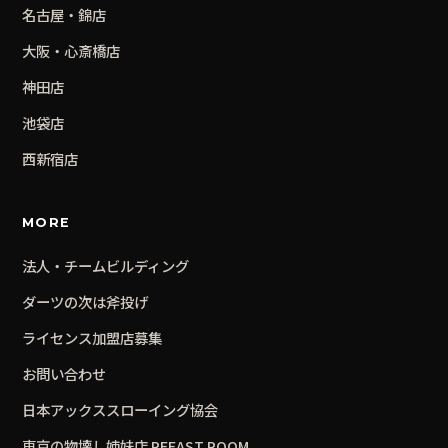
名古屋・錦
店
大阪・心斎橋
店
神田
店
池袋
店
西新宿
店
MORE
法人・チームビルディング
ダーツの次は斧投げ
ライセンス加盟店募集
お問い合わせ
日本アックススローイング協会
東京の物壊し姉妹店 REEAST ROOM