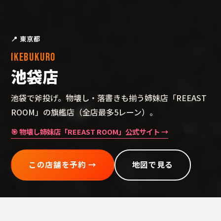
📍
東京都
IKEBUKURO
池袋
店
池袋で斧投げ。物壊し・落書きも揃う姉妹店「REEAST
ROOM」の旗艦店（全店最多5レーン）。
🎯 物壊し姉妹店「REEAST ROOM」公式サイト →
この店舗を予約 →
地図で見る