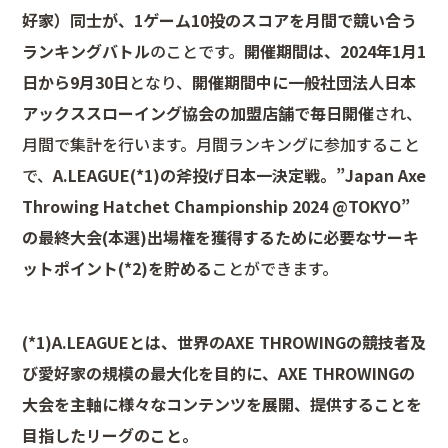
好家）同士が、1ゲーム10投のスコアを月間で競い合う
ランキングバトル
のことです。
開催期間は、2024年1月1
日から9月30日
となり、
開催期間中に一般社団法人日本
アックススローイング協会の加盟店舗で毎日開催
され、
月間で集計を行います。月間ランキングに参加すること
で、
A.LEAGUE(*1)の斧投げ日本一決定戦。”Japan Axe
Throwing Hatchet Championship 2024 @TOKYO”
の最終大会(本選)出場権を獲得するために必要なサーキ
ットポイント
(*2)
を貯める
ことができます。
(*1)
A.LEAGUEとは、世界のAXE THROWINGの競技者及
び愛好家の規模の最大化を目的に、AXE THROWINGの
大会を主軸に様々なコンテンツを展開、提供することを
目指したリーグのこと。