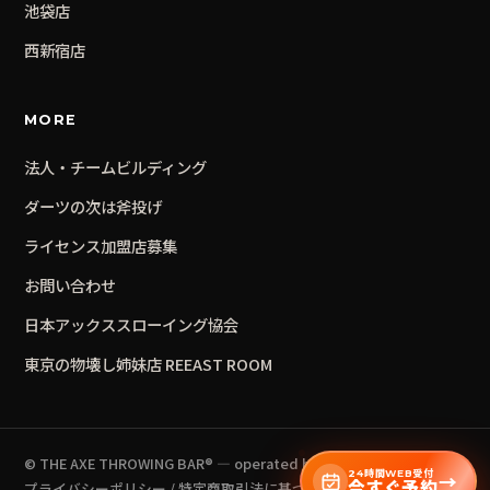
池袋
店
西新宿
店
MORE
法人・チームビルディング
ダーツの次は斧投げ
ライセンス加盟店募集
お問い合わせ
日本アックススローイング協会
東京の物壊し姉妹店 REEAST ROOM
© THE AXE THROWING BAR® — operated by BrickWall Inc.
24時間WEB受付
→
今すぐ予約
プライバシーポリシー
/
特定商取引法に基づく表記