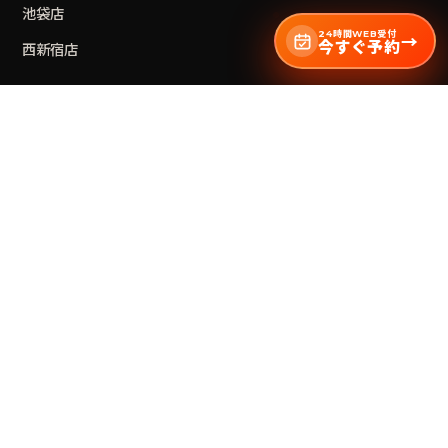
池袋
店
24時間WEB受付
→
今すぐ予約
西新宿
店
MORE
法人・チームビルディング
ダーツの次は斧投げ
ライセンス加盟店募集
お問い合わせ
日本アックススローイング協会
東京の物壊し姉妹店 REEAST ROOM
© THE AXE THROWING BAR® — operated by BrickWall Inc.