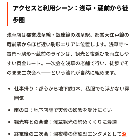
アクセスと利用シーン：浅草・蔵前から徒
歩圏
浅草店は
都営浅草線・銀座線の浅草駅、都営大江戸線の
蔵前駅からほど近い駒形エリア
に位置します。浅草寺〜
雷門〜駒形〜蔵前のラインは、観光と夜遊びを両立しや
すい黄金ルート。一次会を浅草の老舗で行い、徒歩でそ
のまま二次会へ——という流れが自然に組めます。
仕事帰り
：都心から地下鉄1本、私服でも浮かない雰
囲気
雨の日
：地下店舗で天候の影響を受けにくい
観光客との合流
：浅草観光の締めくくりに最適
終電後の二次会
：深夜帯の体験型エンタメとして
深