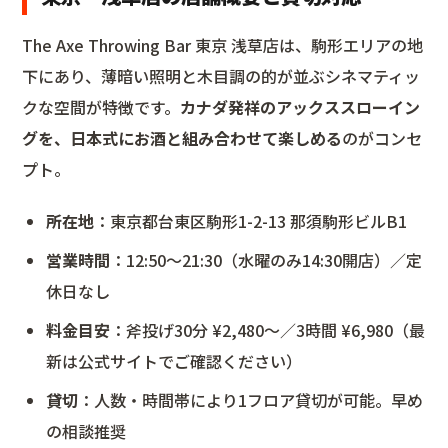
The Axe Throwing Bar 東京 浅草店は、駒形エリアの地
下にあり、薄暗い照明と木目調の的が並ぶシネマティッ
クな空間が特徴です。
カナダ発祥のアックススローイン
グを、日本式にお酒と組み合わせて楽しめる
のがコンセ
プト。
所在地
：東京都台東区駒形1-2-13 那須駒形ビルB1
営業時間
：12:50〜21:30（水曜のみ14:30開店）／定
休日なし
料金目安
：斧投げ30分 ¥2,480〜／3時間 ¥6,980（最
新は公式サイトでご確認ください）
貸切
：人数・時間帯により1フロア貸切が可能。早め
の相談推奨