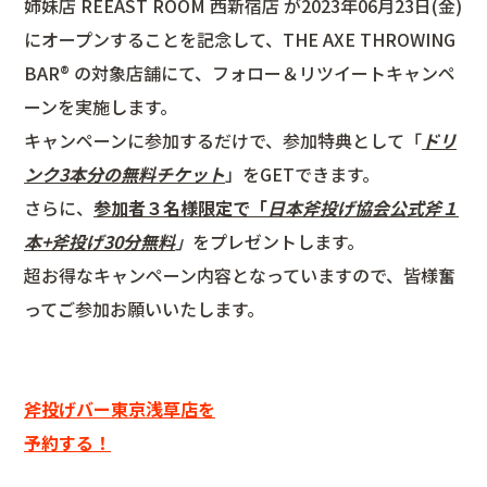
姉妹店 REEAST ROOM 西新宿店 が2023年06月23日(金)
にオープンすることを記念して、THE AXE THROWING
BAR®︎ の対象店舗にて、フォロー＆リツイートキャンペ
ーンを実施します。
キャンペーンに参加するだけで、参加特典として「
ドリ
ンク3本分の無料チケット
」をGETできます。
さらに、
参加者３名様限定で「
日本斧投げ協会公式斧１
本
+
斧投げ30分無料
」
をプレゼントします。
超お得なキャンペーン内容となっていますので、皆様奮
ってご参加お願いいたします。
斧投げバー東京浅草店を
予約する！