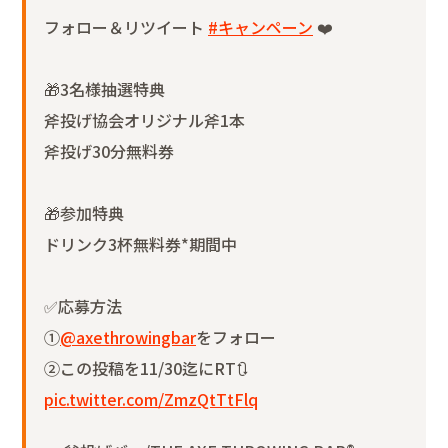
フォロー＆リツイート
#キャンペーン
❤️
🎁3名様抽選特典
斧投げ協会オリジナル斧1本
斧投げ30分無料券
🎁参加特典
ドリンク3杯無料券*期間中
✅応募方法
①
@axethrowingbar
をフォロー
②この投稿を11/30迄にRT🔃
pic.twitter.com/ZmzQtTtFlq