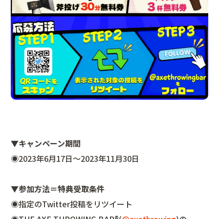
▼キャンペーン期間
◉2023年6月17日〜2023年11月30日
▼参加方法＝特典受取条件
◉指定のTwitter投稿をリツイート
◉THE AXE THROWING BAR®︎(
@axethrowing
)の