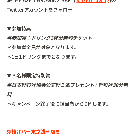
Twitterアカウントをフォロー
▼参加特典
◉参加賞：ドリンク3杯分無料チケット
＊参加者全員が対象となります。
＊1日1ドリンクまでとなります。
▼３名様限定特別賞
◉日本斧投げ協会公式斧１本プレゼント+ 斧投げ30分無
料
＊キャンペーン終了後に担当者からDMします。
斧投げバー東京浅草店を