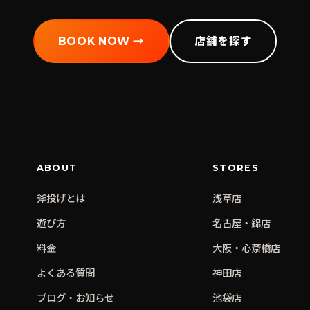
BOOK NOW →
店舗を探す
ABOUT
STORES
斧投げとは
浅草
店
遊び方
名古屋・錦
店
料金
大阪・心斎橋
店
よくある質問
神田
店
ブログ・お知らせ
池袋
店