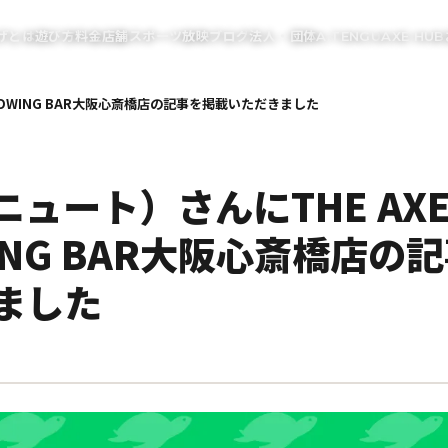
げとは
遊び方
料金
店舗
スポーツ放映
ブログ
法人・団体
A.TENGU
AXE HUB
HROWING BAR大阪心斎橋店の記事を掲載いただきました
ニュート）さんにTHE AX
ING BAR大阪心斎橋店の
ました