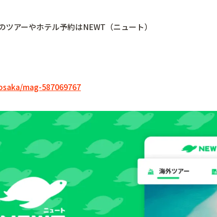
のツアーやホテル予約はNEWT（ニュート）
n/osaka/mag-587069767