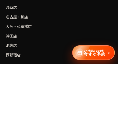
浅草
店
名古屋・錦
店
大阪・心斎橋
店
神田
店
池袋
店
24時間WEB受付
→
今すぐ予約
西新宿
店
MORE
法人・チームビルディング
ダーツの次は斧投げ
ライセンス加盟店募集
お問い合わせ