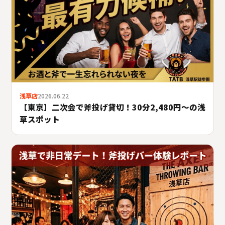
浅草店
2026.06.22
【東京】二次会で斧投げ貸切！30分2,480円〜の浅
草スポット