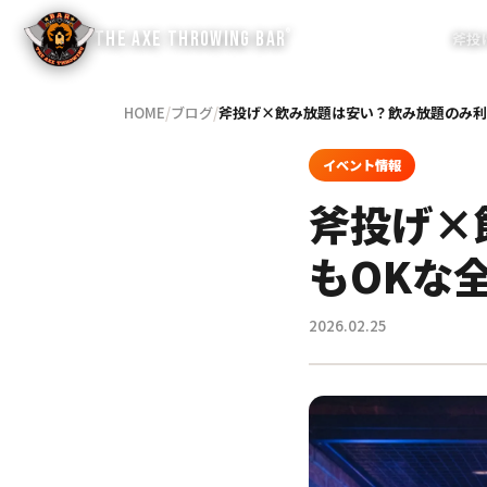
®
THE AXE THROWING BAR
斧投
HOME
/
ブログ
/
斧投げ×飲み放題は安い？飲み放題のみ利
イベント情報
斧投げ×
もOKな
2026.02.25