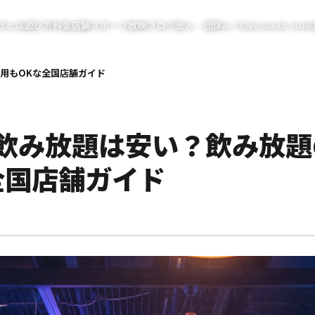
げとは
遊び方
料金
店舗
スポーツ放映
ブログ
法人・団体
A.TENGU
AXE HUB
用もOKな全国店舗ガイド
飲み放題は安い？飲み放題
全国店舗ガイド