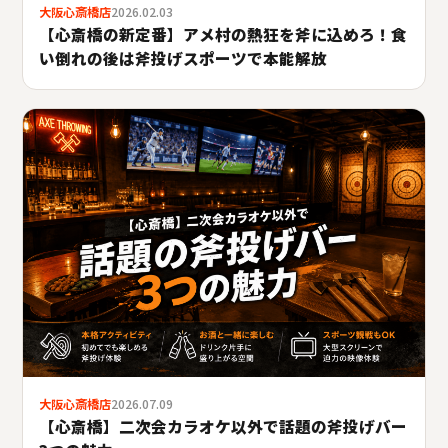
大阪心斎橋店
2026.02.03
【心斎橋の新定番】アメ村の熱狂を斧に込めろ！食
い倒れの後は斧投げスポーツで本能解放
大阪心斎橋店
2026.07.09
【心斎橋】二次会カラオケ以外で話題の斧投げバー