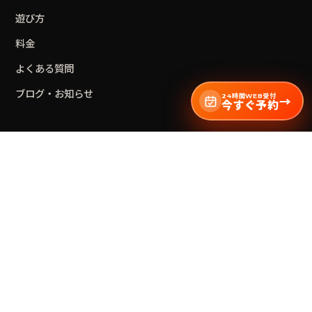
遊び方
料金
よくある質問
ブログ・お知らせ
24時間WEB受付
→
今すぐ予約
STORES
浅草
店
名古屋・錦
店
大阪・心斎橋
店
神田
店
池袋
店
西新宿
店