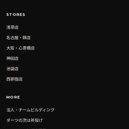
STORES
浅草
店
名古屋・錦
店
大阪・心斎橋
店
神田
店
池袋
店
西新宿
店
MORE
法人・チームビルディング
ダーツの次は斧投げ