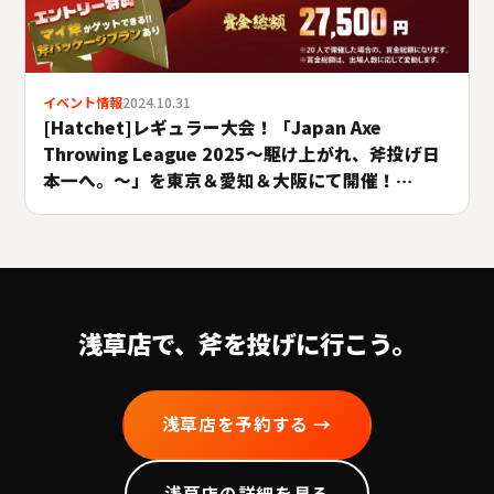
イベント情報
2024.10.31
[Hatchet]レギュラー大会！「Japan Axe
Throwing League 2025〜駆け上がれ、斧投げ日
本一へ。〜」を東京＆愛知＆大阪にて開催！
#A.LEAGUE2025
浅草
店で、斧を投げに行こう。
浅草
店を予約する →